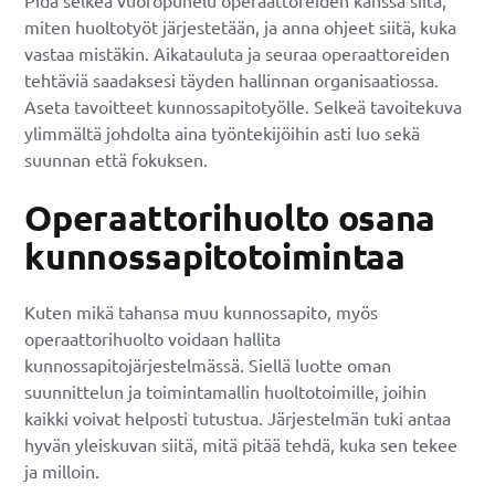
miten huoltotyöt järjestetään, ja anna ohjeet siitä, kuka
vastaa mistäkin. Aikatauluta ja seuraa operaattoreiden
tehtäviä saadaksesi täyden hallinnan organisaatiossa.
Aseta tavoitteet kunnossapitotyölle. Selkeä tavoitekuva
ylimmältä johdolta aina työntekijöihin asti luo sekä
suunnan että fokuksen.
Operaattorihuolto osana
kunnossapitotoimintaa
Kuten mikä tahansa muu kunnossapito, myös
operaattorihuolto voidaan hallita
kunnossapitojärjestelmässä. Siellä luotte oman
suunnittelun ja toimintamallin huoltotoimille, joihin
kaikki voivat helposti tutustua. Järjestelmän tuki antaa
hyvän yleiskuvan siitä, mitä pitää tehdä, kuka sen tekee
ja milloin.