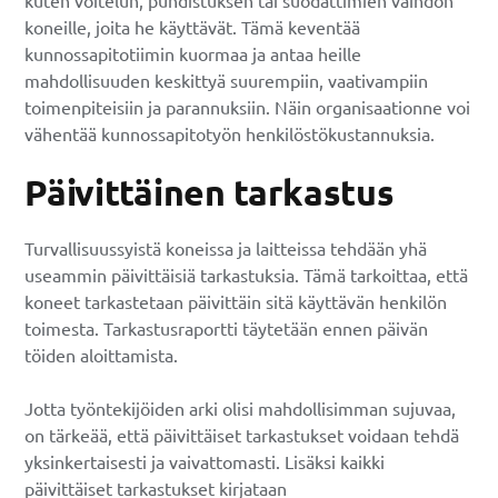
koneille, joita he käyttävät. Tämä keventää
kunnossapitotiimin kuormaa ja antaa heille
mahdollisuuden keskittyä suurempiin, vaativampiin
toimenpiteisiin ja parannuksiin. Näin organisaationne voi
vähentää kunnossapitotyön henkilöstökustannuksia.
Päivittäinen tarkastus
Turvallisuussyistä koneissa ja laitteissa tehdään yhä
useammin päivittäisiä tarkastuksia. Tämä tarkoittaa, että
koneet tarkastetaan päivittäin sitä käyttävän henkilön
toimesta. Tarkastusraportti täytetään ennen päivän
töiden aloittamista.
Jotta työntekijöiden arki olisi mahdollisimman sujuvaa,
on tärkeää, että päivittäiset tarkastukset voidaan tehdä
yksinkertaisesti ja vaivattomasti. Lisäksi kaikki
päivittäiset tarkastukset kirjataan