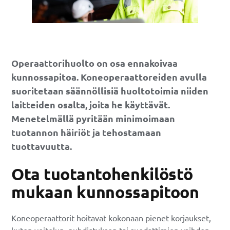
Operaattorihuolto on osa ennakoivaa
kunnossapitoa. Koneoperaattoreiden avulla
suoritetaan säännöllisiä huoltotoimia niiden
laitteiden osalta, joita he käyttävät.
Menetelmällä pyritään minimoimaan
tuotannon häiriöt ja tehostamaan
tuottavuutta.
Ota tuotantohenkilöstö
mukaan kunnossapitoon
Koneoperaattorit hoitavat kokonaan pienet korjaukset,
kuten voitelun, puhdistuksen tai suodattimien vaihdon