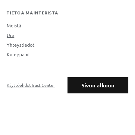
TIETOA MAINTERISTA
Meistä
Ura
Yhteystiedot
Kumppanit
Sivun alkuun
Käyttöehdot
Trust Center