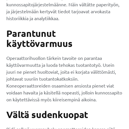
kunnossapitojärjestelmäänne. Näin vältätte paperityön,
ja järjestelmään kertyvät tiedot tarjoavat arvokasta
historiikkia ja analytiikkaa.
Parantunut
käyttövarmuus
Operaattorihuollon tärkein tavoite on parantaa
käyttövarmuutta ja luoda tehokas tuotantotyö. Usein
juuri ne pienet huoltoviat, joita ei korjata välittömästi,
johtavat suuriin tuotantokatkoksiin.
Koneoperaattoreiden osaamisen ansiosta pienet viat
voidaan havaita ja käsitellä nopeasti, jolloin kunnossapito
on käytettävissä myös kiireisempinä aikoina.
Vältä sudenkuopat
Pidä selkeä vuoropuhelu operaattoreiden kanssa siitä,