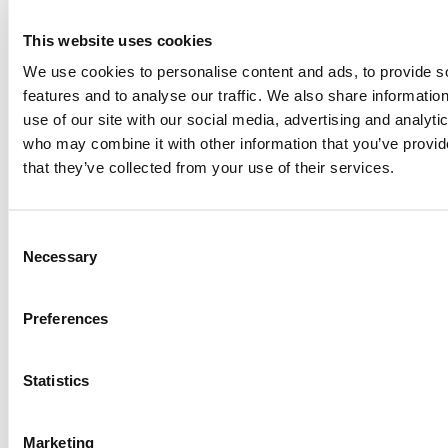
Mainter on erityisesti arvostettu käyttäjäystävällisestä
This website uses cookies
käyttöliittymästään. Palvelun käyttöönotto on helppoa,
ja koska se on pilvipohjainen sekä saatavilla
We use cookies to personalise content and ads, to provide s
mobiilisovelluksena, pääsette käsiksi
features and to analyse our traffic. We also share informatio
kunnossapitojärjestelmäänne helposti missä tahansa
use of our site with our social media, advertising and analyti
olettekin.
who may combine it with other information that you’ve provid
that they’ve collected from your use of their services.
Operaattorihuolto ja
päivittäiset tarkastukset
Consent
Necessary
Selection
Pääsette nopeasti käyntiin operaattorihuollon kanssa.
Kunnossapitotiimi kevenee ja teillä on tilaa
Preferences
pitkäjänteisempään kunnossapitosuunnitteluun, jolloin
huoltoteknikot voivat keskittyä tärkeimpiin tehtäviin.
Statistics
Ota koneoperaattorit mukaan
helposti
Marketing