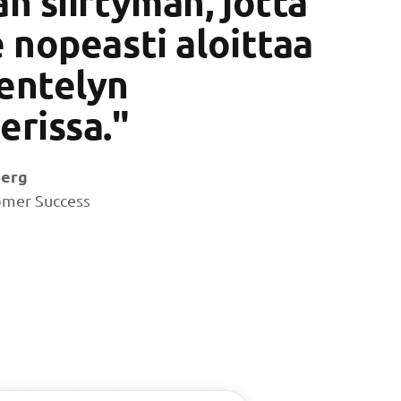
an siirtymän, jotta
e nopeasti aloittaa
entelyn
erissa."
berg
omer Success