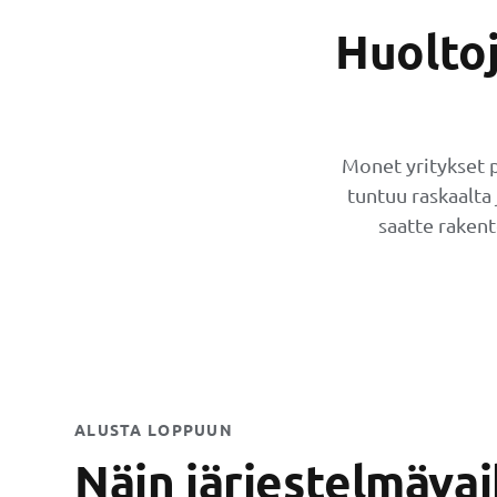
Huoltoj
Monet yritykset p
tuntuu raskaalta j
saatte raken
ALUSTA LOPPUUN
Näin järjestelmävai