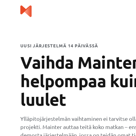
UUSI JÄRJESTELMÄ 14 PÄIVÄSSÄ
Vaihda Mainter
helpompaa kui
luulet
Ylläpitojärjestelmän vaihtaminen ei tarvitse oll
projekti. Mainter auttaa teitä koko matkan – e
demosta järjestelmään, jossa on teidän omat ti