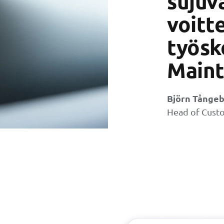
sujuv
voitt
työsk
Maint
Björn Tånge
Head of Cust