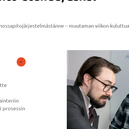
nossapitojärjestelmästänne – muutaman viikon kuluttua 
tte
.
interiin
i prosessin