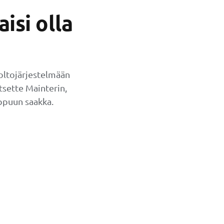
isi olla
oltojärjestelmään
litsette Mainterin,
ppuun saakka.