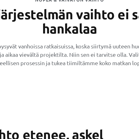
ärjestelmän vaihto ei sa
hankalaa
ysyvät vanhoissa ratkaisuissa, koska siirtymä uuteen
hu
a aikaa vievältä projektilta. Niin sen ei tarvitse olla. Va
teellisen prosessin ja tukea tiimiltämme koko matkan lo
hto etenee, askel