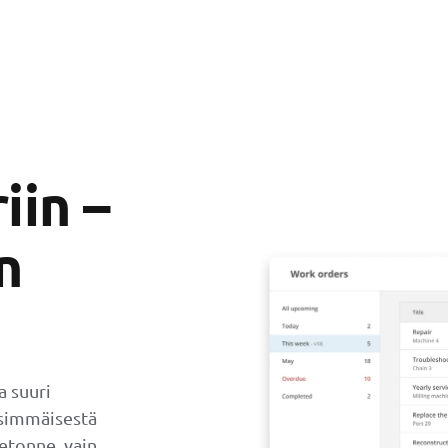
iin –
n
a suuri
nsimmäisestä
etonne, vain