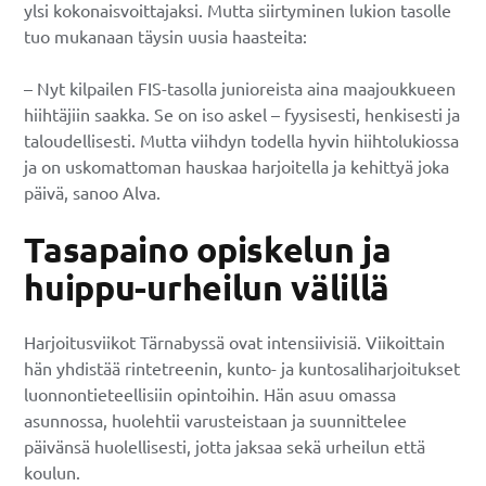
ylsi kokonaisvoittajaksi. Mutta siirtyminen lukion tasolle
tuo mukanaan täysin uusia haasteita:
– Nyt kilpailen FIS-tasolla junioreista aina maajoukkueen
hiihtäjiin saakka. Se on iso askel – fyysisesti, henkisesti ja
taloudellisesti. Mutta viihdyn todella hyvin hiihtolukiossa
ja on uskomattoman hauskaa harjoitella ja kehittyä joka
päivä, sanoo Alva.
Tasapaino opiskelun ja
huippu-urheilun välillä
Harjoitusviikot Tärnabyssä ovat intensiivisiä. Viikoittain
hän yhdistää rintetreenin, kunto- ja kuntosaliharjoitukset
luonnontieteellisiin opintoihin. Hän asuu omassa
asunnossa, huolehtii varusteistaan ja suunnittelee
päivänsä huolellisesti, jotta jaksaa sekä urheilun että
koulun.