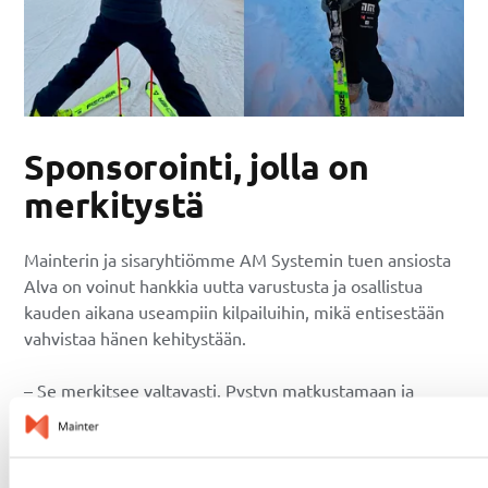
Sponsorointi, jolla on
merkitystä
Mainterin ja sisaryhtiömme AM Systemin tuen ansiosta
Alva on voinut hankkia uutta varustusta ja osallistua
kauden aikana useampiin kilpailuihin, mikä entisestään
vahvistaa hänen kehitystään.
– Se merkitsee valtavasti. Pystyn matkustamaan ja
osallistumaan useampiin kilpailuihin ja leireihin,
ostamaan lisää suksia ja kartuttamaan kokemusta eri
olosuhteista, mikä parantaa suoritustani. Olen erittäin