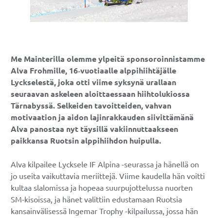
Me Mainterilla olemme ylpeitä sponsoroinnistamme
Alva Frohmille, 16‑vuotiaalle alppihiihtäjälle
Lyckselestä, joka otti viime syksynä urallaan
seuraavan askeleen aloittaessaan hiihtolukiossa
Tärnabyssä. Selkeiden tavoitteiden, vahvan
motivaation ja aidon lajinrakkauden siivittämänä
Alva panostaa nyt täysillä vakiinnuttaakseen
paikkansa Ruotsin alppihiihdon huipulla.
Alva kilpailee Lycksele IF Alpina -seurassa ja hänellä on
jo useita vaikuttavia meriittejä. Viime kaudella hän voitti
kultaa slalomissa ja hopeaa suurpujottelussa nuorten
SM-kisoissa, ja hänet valittiin edustamaan Ruotsia
kansainvälisessä Ingemar Trophy -kilpailussa, jossa hän