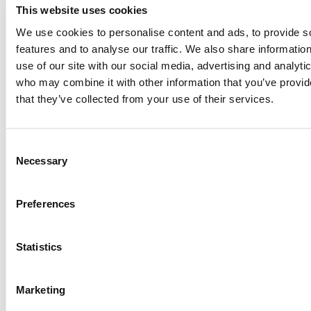
kiitollinen tuesta, sanoo Alva.
This website uses cookies
We use cookies to personalise content and ads, to provide s
Tukemalla nuoria, paikallisia lahjakkuuksia haluamme
features and to analyse our traffic. We also share informatio
Mainterilla auttaa unelmia kasvamaan – sekä urheilussa
use of our site with our social media, advertising and analyti
että elämässä. Alva on selkeä esimerkki siitä, mitä
who may combine it with other information that you’ve provid
tapahtuu, kun intohimo kohtaa kovan työn, ja odotamme
that they’ve collected from your use of their services.
innolla, että saamme seurata hänen matkaansa kohti
huippua.
Consent
Necessary
Selection
Haluatko tietää enemmän Alvasta? Seuraa häntä
Instagramissa:
@alva_frohm
Preferences
Statistics
Jaa julkaisu
Marketing