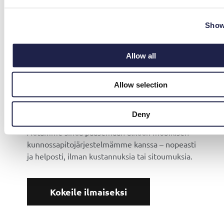
Show
Allow all
KOKEILE ILMAISEKSI
Haluatko kokeilla
Allow selection
Mainteria?
Deny
Autamme sinua pääsemään alkuun mobiilisen
kunnossapitojärjestelmämme kanssa – nopeasti
ja helposti, ilman kustannuksia tai sitoumuksia.
Kokeile ilmaiseksi